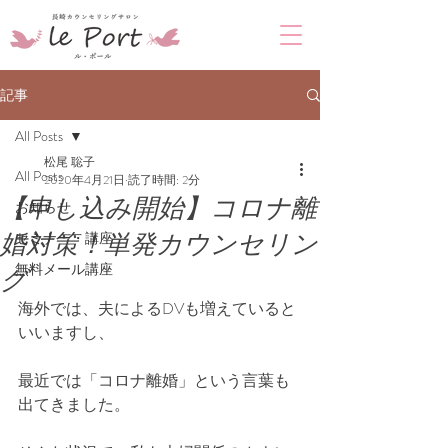
記事
All Posts
松尾 聡子
All Posts
2020年4月21日
読了時間: 2分
【申し込み開始】コロナ離
お知らせ
婚対策！単発カウンセリン
セミナー・講座
無料メール講座
グ
海外では、夫によるDVも増えていると
いいますし、
最近では「コロナ離婚」という言葉も
出てきました。