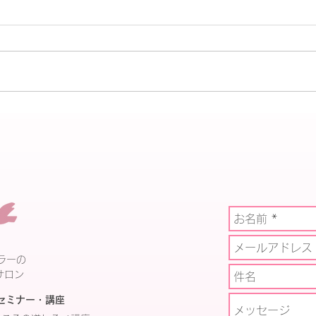
『ながさきプレス』4月号に
高校
載ってます
まし
ラーの
サロン
セミナー・講座