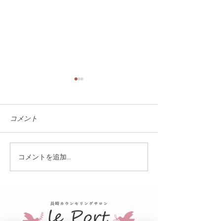
コメント
コメントを追加…
『ながさきプレス』4月号
高校で恋愛心理
に載ってます
行いました