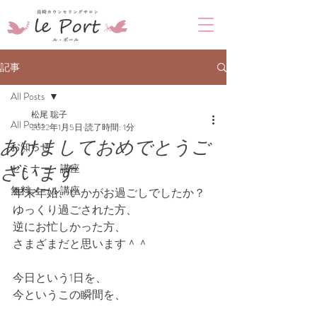
記事
All Posts
松尾 聡子
All Posts
2022年1月5日
読了時間: 1分
あけましておめでとうご
お知らせ
ざいます
セミナー・講座
無料メール講座
年末年始、いかがお過ごしでしたか？
ゆっくり過ごされた方、
逆にお忙しかった方、
さまざまだと思います＾＾
今日という1日を、
今というこの瞬間を、