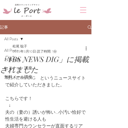
記事
All Posts
松尾 聡子
All Posts
2025年3月10日
読了時間: 1分
「TBS NEWS DIG」に掲載
お知らせ
されました
セミナー・講座
無料メール講座
TBS NEWS DIG　というニュースサイト
で紹介していただきました。
こちらです！
    ↓
夫の（妻の）誘いが怖い…小汚い恰好で
性生活を避ける人も
夫婦専門カウンセラーが直面するリア