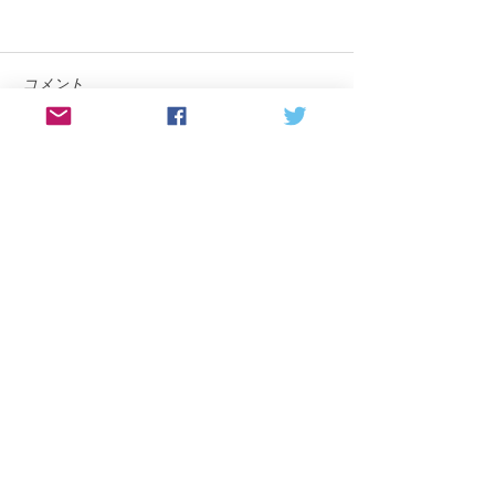
コメント
コメントを追加…
『ながさきプレス』4月号
高校で恋愛心理
に載ってます
行いました
【長崎･東京】夫婦関係専門カウンセラーの
松尾聡子が運営するカウンセリングサロン