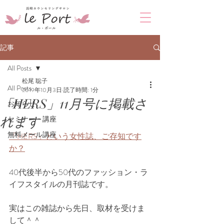
記事
All Posts
松尾 聡子
All Posts
2019年10月3日
読了時間: 1分
「HERS」11月号に掲載さ
お知らせ
れます
セミナー・講座
無料メール講座
「HERS」という女性誌、ご存知です
か？
40代後半から50代のファッション・ラ
イフスタイルの月刊誌です。
実はこの雑誌から先日、取材を受けま
して＾＾