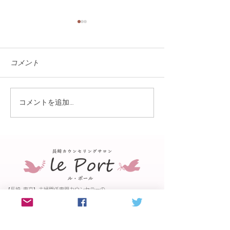
コメント
コメントを追加…
『ながさきプレス』4月号
高校で恋愛心理
に載ってます
行いました
【長崎･東京】夫婦関係専門カウンセラーの
松尾聡子が運営するカウンセリングサロン